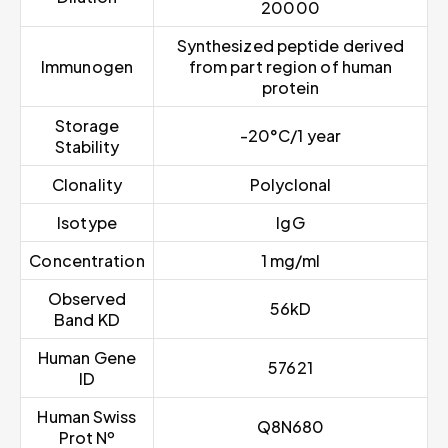
20000
Synthesized peptide derived
Immunogen
from part region of human
protein
Storage
-20°C/1 year
Stability
Clonality
Polyclonal
Isotype
IgG
Concentration
1 mg/ml
Observed
56kD
Band KD
Human Gene
57621
ID
Human Swiss
Q8N680
Prot Nº