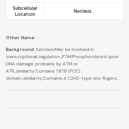
Subcellular
Nucleus .
Location
Other Name:
Background:
function:May be involved in
transcriptional regulation.,PTM:Phosphorylated upon
DNA damage, probably by ATM or
ATR.,similarity:Contains 1 BTB (POZ)
domain.,similarity:Contains 4 C2H2-type zinc fingers.,