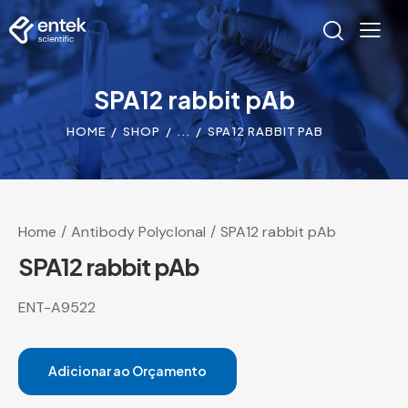
SPA12 rabbit pAb
HOME
SHOP
...
SPA12 RABBIT PAB
Home
Antibody Polyclonal
SPA12 rabbit pAb
SPA12 rabbit pAb
ENT-A9522
Adicionar ao Orçamento