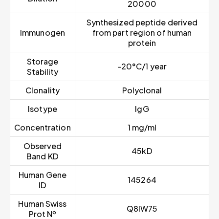
20000
Synthesized peptide derived
Immunogen
from part region of human
protein
Storage
-20°C/1 year
Stability
Clonality
Polyclonal
Isotype
IgG
Concentration
1 mg/ml
Observed
45kD
Band KD
Human Gene
145264
ID
Human Swiss
Q8IW75
Prot Nº