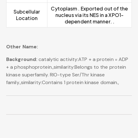
Cytoplasm . Exported out of the
Subcellular
nucleus via its NES in a XPO1-
Location
dependent manner. .
Other Name:
Background:
catalytic activity:ATP + a protein = ADP
+ a phosphoprotein.,similarity:Belongs to the protein
kinase superfamily. RIO-type Ser/Thr kinase
family.,similarity:Contains 1 protein kinase domain.,