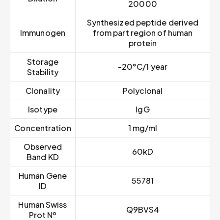
20000
Synthesized peptide derived
Immunogen
from part region of human
protein
Storage
-20°C/1 year
Stability
Clonality
Polyclonal
Isotype
IgG
Concentration
1 mg/ml
Observed
60kD
Band KD
Human Gene
55781
ID
Human Swiss
Q9BVS4
Prot Nº