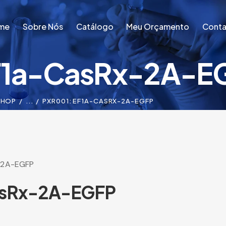
me
Sobre Nós
Catálogo
Meu Orçamento
Conta
F1a-CasRx-2A-E
me
Sobre Nós
Catálogo
Meu Orçamento
Conta
SHOP
...
PXR001: EF1A-CASRX-2A-EGFP
-2A-EGFP
asRx-2A-EGFP