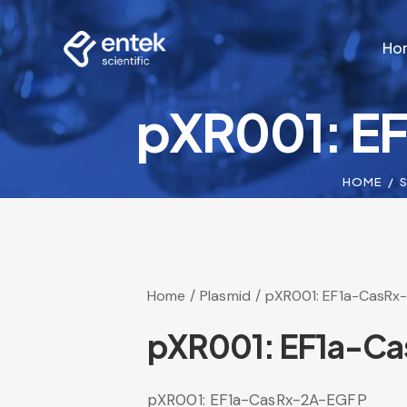
Ho
pXR001: E
Ho
HOME
Home
Plasmid
pXR001: EF1a-CasRx
pXR001: EF1a-C
pXR001: EF1a-CasRx-2A-EGFP