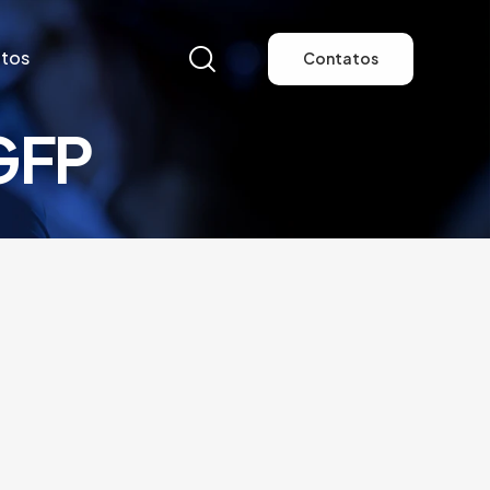
tos
Contatos
GFP
tos
Contatos