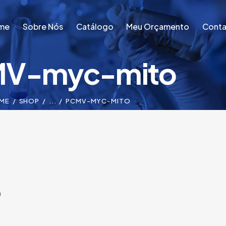
me
Sobre Nós
Catálogo
Meu Orçamento
Conta
V-myc-mito
me
Sobre Nós
Catálogo
Meu Orçamento
Conta
ME
SHOP
...
PCMV-MYC-MITO
o