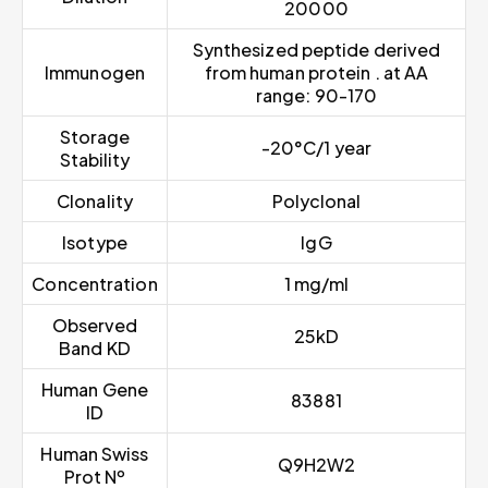
20000
Synthesized peptide derived
Immunogen
from human protein . at AA
range: 90-170
Storage
-20°C/1 year
Stability
Clonality
Polyclonal
Isotype
IgG
Concentration
1 mg/ml
Observed
25kD
Band KD
Human Gene
83881
ID
Human Swiss
Q9H2W2
Prot Nº