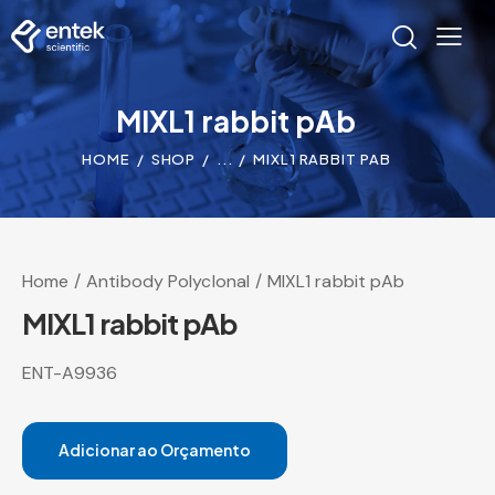
MIXL1 rabbit pAb
HOME
SHOP
...
MIXL1 RABBIT PAB
Home
Antibody Polyclonal
MIXL1 rabbit pAb
MIXL1 rabbit pAb
ENT-A9936
Adicionar ao Orçamento