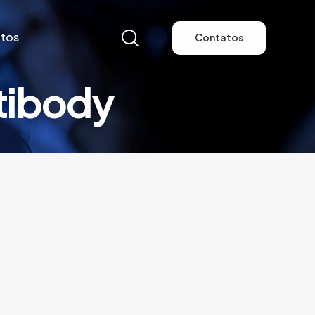
tos
Contatos
tibody
tos
Contatos