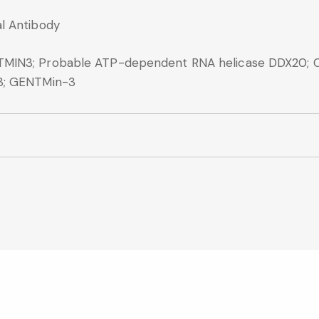
l Antibody
TMIN3; Probable ATP-dependent RNA helicase DDX20;
03; GENTMin-3