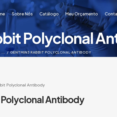
me
Sobre Nós
Catálogo
Meu Orçamento
Conta
it Polyclonal An
me
Sobre Nós
Catálogo
Meu Orçamento
Conta
...
GENTMIN3 RABBIT POLYCLONAL ANTIBODY
it Polyclonal Antibody
Polyclonal Antibody