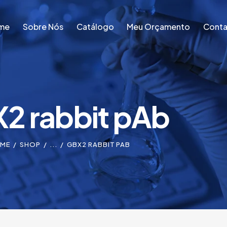
me
Sobre Nós
Catálogo
Meu Orçamento
Conta
me
Sobre Nós
Catálogo
Meu Orçamento
Conta
2 rabbit pAb
ME
SHOP
...
GBX2 RABBIT PAB