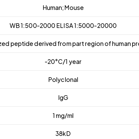
Human;Mouse
WB 1:500-2000 ELISA 1:5000-20000
ed peptide derived from part region of human pr
-20°C/1 year
Polyclonal
IgG
1 mg/ml
38kD