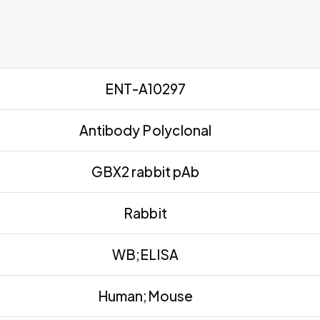
ENT-A10297
Antibody Polyclonal
GBX2 rabbit pAb
Rabbit
WB;ELISA
Human;Mouse