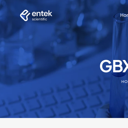
Ho
Ho
GBX
HO