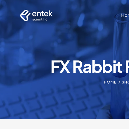
Ho
Ho
FX Rabbit 
HOME
SH