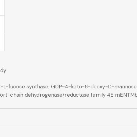
ody
-L-fucose synthase; GDP-4-keto-6-deoxy-D-mannose-
Short-chain dehydrogenase/reductase family 4E mENTMb