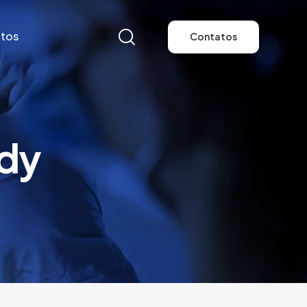
tos
Contatos
tos
Contatos
ody