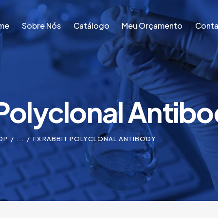
me
Sobre Nós
Catálogo
Meu Orçamento
Conta
me
Sobre Nós
Catálogo
Meu Orçamento
Conta
Polyclonal Antib
OP
...
FX RABBIT POLYCLONAL ANTIBODY