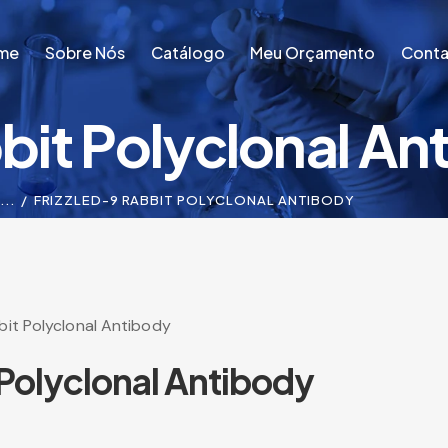
me
Sobre Nós
Catálogo
Meu Orçamento
Conta
bit Polyclonal An
me
Sobre Nós
Catálogo
Meu Orçamento
Conta
...
FRIZZLED-9 RABBIT POLYCLONAL ANTIBODY
bit Polyclonal Antibody
 Polyclonal Antibody