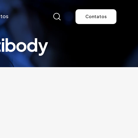
tos
Contatos
tibody
tos
Contatos