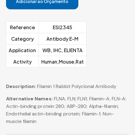
Adicionar ao Orçamento
Reference
ESI2345
Category
Antibody E-M
Application
WB, IHC, ELIENTA
Activity
Human,Mouse,Rat
Description:
Filamin 1 Rabbit Polyclonal Antibody
Alternative Names:
FLNA; FLN; FLN1; Filamin-A; FLN-A;
Actin-binding protein 280; ABP-280; Alpha-filamin;
Endothelial actin-binding protein; Filamin-1; Non-
muscle filamin