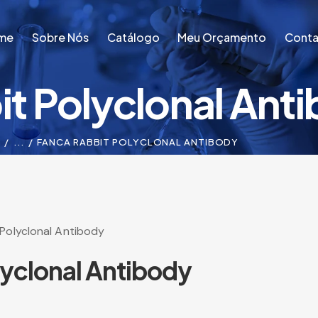
me
Sobre Nós
Catálogo
Meu Orçamento
Conta
t Polyclonal Ant
me
Sobre Nós
Catálogo
Meu Orçamento
Conta
P
...
FANCA RABBIT POLYCLONAL ANTIBODY
Polyclonal Antibody
yclonal Antibody