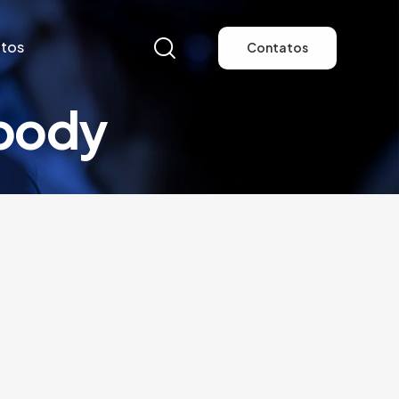
tos
Contatos
ibody
tos
Contatos