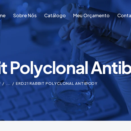
me
Sobre Nós
Catálogo
Meu Orçamento
Conta
me
Sobre Nós
Catálogo
Meu Orçamento
Conta
t Polyclonal Anti
P
...
ERD21 RABBIT POLYCLONAL ANTIBODY