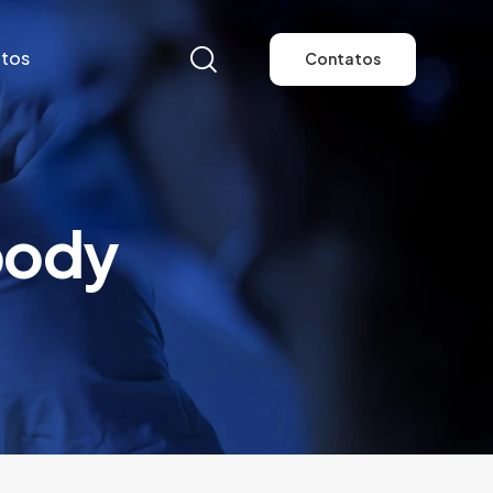
tos
Contatos
tos
Contatos
body