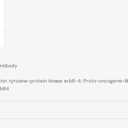
ntibody
or tyrosine-protein kinase erbB-4; Proto-oncogene-lik
rbB4