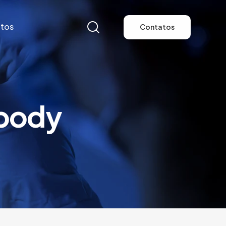
tos
Contatos
tos
Contatos
ibody