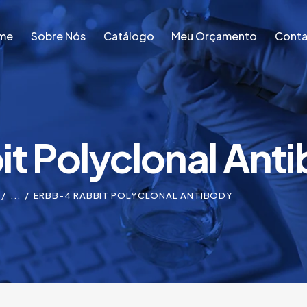
me
Sobre Nós
Catálogo
Meu Orçamento
Conta
me
Sobre Nós
Catálogo
Meu Orçamento
Conta
t Polyclonal Ant
...
ERBB-4 RABBIT POLYCLONAL ANTIBODY