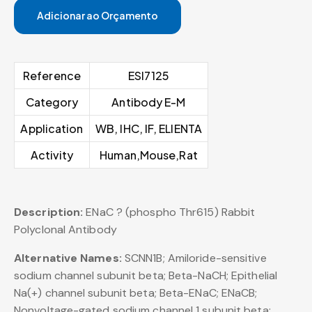
Adicionar ao Orçamento
Reference
ESI7125
Category
Antibody E-M
Application
WB, IHC, IF, ELIENTA
Activity
Human,Mouse,Rat
Description:
ENaC ? (phospho Thr615) Rabbit
Polyclonal Antibody
Alternative Names:
SCNN1B; Amiloride-sensitive
sodium channel subunit beta; Beta-NaCH; Epithelial
Na(+) channel subunit beta; Beta-ENaC; ENaCB;
Nonvoltage-gated sodium channel 1 subunit beta;