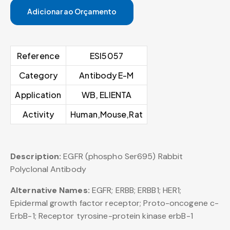
Adicionar ao Orçamento
Reference
ESI5057
Category
Antibody E-M
Application
WB, ELIENTA
Activity
Human,Mouse,Rat
Description:
EGFR (phospho Ser695) Rabbit
Polyclonal Antibody
Alternative Names:
EGFR; ERBB; ERBB1; HER1;
Epidermal growth factor receptor; Proto-oncogene c-
ErbB-1; Receptor tyrosine-protein kinase erbB-1