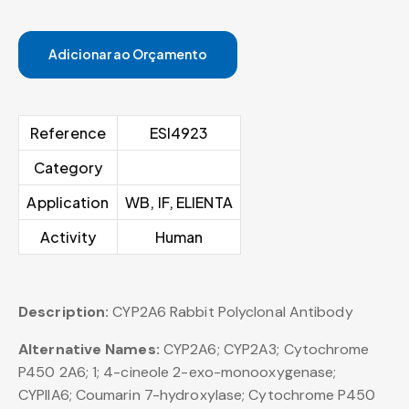
Adicionar ao Orçamento
Reference
ESI4923
Category
Application
WB, IF, ELIENTA
Activity
Human
Description:
CYP2A6 Rabbit Polyclonal Antibody
Alternative Names:
CYP2A6; CYP2A3; Cytochrome
P450 2A6; 1; 4-cineole 2-exo-monooxygenase;
CYPIIA6; Coumarin 7-hydroxylase; Cytochrome P450