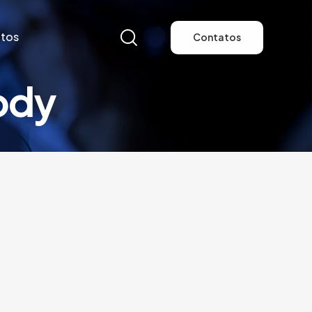
tos
Contatos
ody
tos
Contatos