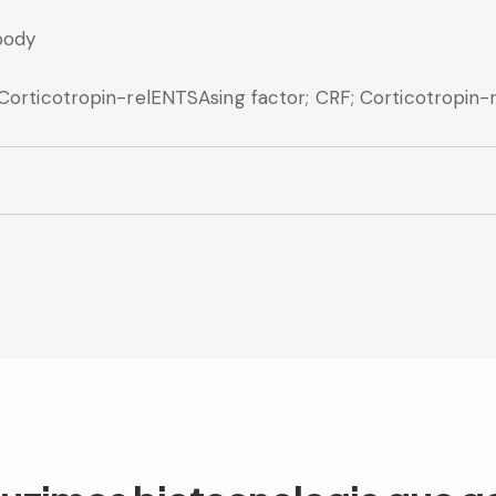
body
; Corticotropin-relENTSAsing factor; CRF; Corticotropi