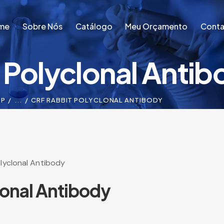
me
Sobre Nós
Catálogo
Meu Orçamento
Conta
 Polyclonal Antib
me
Sobre Nós
Catálogo
Meu Orçamento
Conta
OP
...
CRF RABBIT POLYCLONAL ANTIBODY
lyclonal Antibody
lonal Antibody