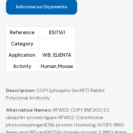
Adicionar ao Orçamento
Reference
ESI7161
Category
Application
WB, ELIENTA
Activity
Human,Mouse
Description:
COP1 (phospho Ser387) Rabbit
Polyclonal Antibody
Alternative Names:
RFWD2; COP1; RNF200; E3
ubiquitin-protein ligase RFWD2; Constitutive
photomorphogenESIis protein 1 homolog; hCOP1; RING
finger and WD repENTSAt domain protein 2; RING finger