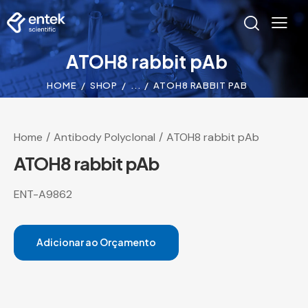
ATOH8 rabbit pAb
HOME
SHOP
...
ATOH8 RABBIT PAB
Home
Antibody Polyclonal
ATOH8 rabbit pAb
ATOH8 rabbit pAb
ENT-A9862
Adicionar ao Orçamento